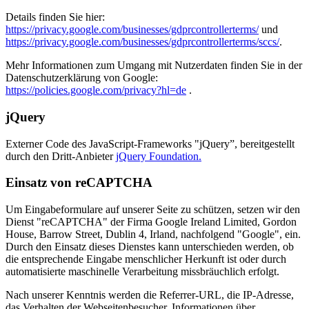
Details finden Sie hier:
https://privacy.google.com/businesses/gdprcontrollerterms/
und
https://privacy.google.com/businesses/gdprcontrollerterms/sccs/
.
Mehr Informationen zum Umgang mit Nutzerdaten finden Sie in der
Datenschutzerklärung von Google:
https://policies.google.com/privacy?hl=de
.
jQuery
Externer Code des JavaScript-Frameworks "jQuery”, bereitgestellt
durch den Dritt-Anbieter
jQuery Foundation.
Einsatz von reCAPTCHA
Um Eingabeformulare auf unserer Seite zu schützen, setzen wir den
Dienst "reCAPTCHA" der Firma Google Ireland Limited, Gordon
House, Barrow Street, Dublin 4, Irland, nachfolgend "Google", ein.
Durch den Einsatz dieses Dienstes kann unterschieden werden, ob
die entsprechende Eingabe menschlicher Herkunft ist oder durch
automatisierte maschinelle Verarbeitung missbräuchlich erfolgt.
Nach unserer Kenntnis werden die Referrer-URL, die IP-Adresse,
das Verhalten der Webseitenbesucher, Informationen über